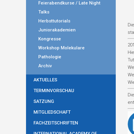
Feierabendkurse / Late Night
Talks
Herbsttutorials
Die
Juniorakademien
sta
Kongresse
20
Workshop Molekulare
Hie
Pathologie
Tut
Archiv
Wei
Wei
AKTUELLES
Wi
TERMINVORSCHAU
Die
SATZUNG
en
MITGLIEDSCHAFT
FACHZEITSCHRIFTEN
INTERNATIONAL ACADEMY OF