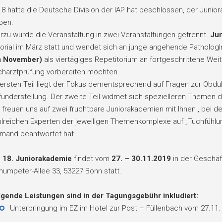
18 hatte die Deutsche Division der IAP hat beschlossen, der Jun
ben.
rzu wurde die Veranstaltung in zwei Veranstaltungen getrennt.
Jun
orial im März statt und wendet sich an junge angehende PathologIn
m November)
als viertägiges Repetitorium an fortgeschrittene Weit
charztprüfung vorbereiten möchten.
ersten Teil liegt der Fokus dementsprechend auf Fragen zur Obdukt
understellung. Der zweite Teil widmet sich spezielleren Themen d
 freuen uns auf zwei fruchtbare Juniorakademien mit Ihnen , bei 
lreichen Experten der jeweiligen Themenkomplexe auf „Tuchfühlung
emand beantwortet hat.
e
18. Juniorakademie
findet vom
27. – 30.11.2019
in der Geschäf
umpeter-Allee 33, 53227 Bonn statt.
lgende Leistungen sind in der Tagungsgebühr inkludiert:
Unterbringung im EZ im Hotel zur Post – Füllenbach vom 27.11. 