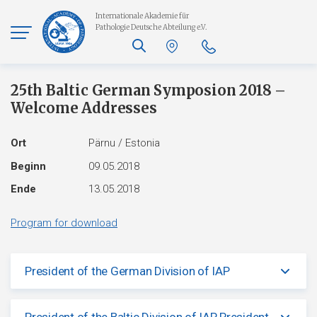
Internationale Akademie für
Pathologie
Deutsche Abteilung e.V.
25th Baltic German Symposion 2018 –
Welcome Addresses
Ort
Pärnu / Estonia
Beginn
09.05.2018
Ende
13.05.2018
Program for download
President of the German Division of IAP
President of the Baltic Division of IAP, President