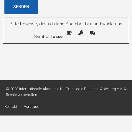
Bitte beweise, dass du kein Spambot bist und wähle das
Symbol
Tasse
.
© 2020 Internationale Akademie für Pathologie Deutsche Abteilung e.V.
Alle
Rechte vorbehalten
Kontakt
Vorstand